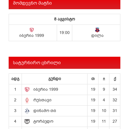
მომდევნო მატჩი
სატურნირო ცხრილი