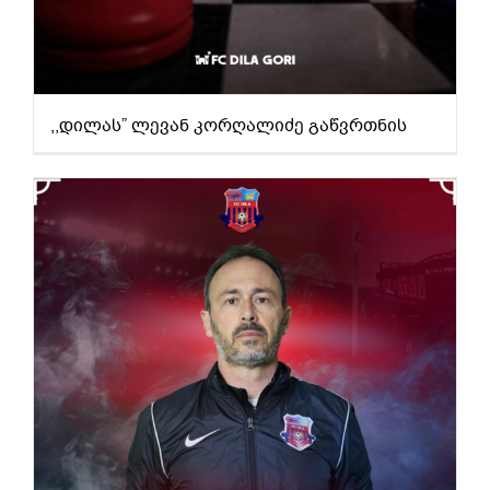
,,დილას” ლევან კორღალიძე გაწვრთნის
დიეგი ლონგომ და მისმა ასისიტენტმა ,,დილა” დატოვეს