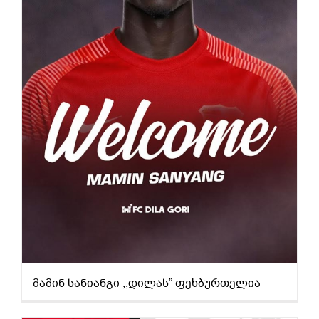
მამინ სანიანგი ,,დილას” ფეხბურთელია
მამინ სანიანგი ,,დილას” ფეხბურთელია